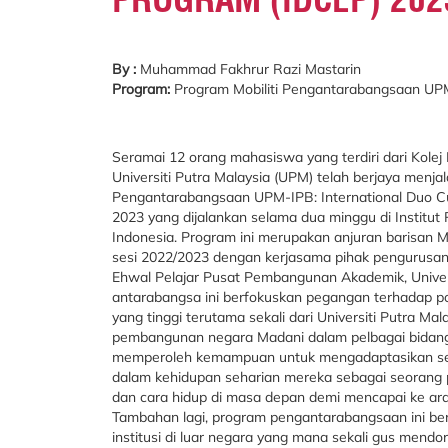
By :
Muhammad Fakhrur Razi Mastarin
Program:
Program Mobiliti Pengantarabangsaan UPM
Seramai 12 orang mahasiswa yang terdiri dari Kolej
Universiti Putra Malaysia (UPM) telah berjaya menjal
Pengantarabangsaan UPM-IPB: International Duo C
2023 yang dijalankan selama dua minggu di Institut P
Indonesia. Program ini merupakan anjuran barisan Ma
sesi 2022/2023 dengan kerjasama pihak pengurusan
Ehwal Pelajar Pusat Pembangunan Akademik, Univers
antarabangsa ini berfokuskan pegangan terhadap p
yang tinggi terutama sekali dari Universiti Putra Ma
pembangunan negara Madani dalam pelbagai bidang.
memperoleh kemampuan untuk mengadaptasikan seg
dalam kehidupan seharian mereka sebagai seorang 
dan cara hidup di masa depan demi mencapai ke ara
Tambahan lagi, program pengantarabangsaan ini b
institusi di luar negara yang mana sekali gus mendo