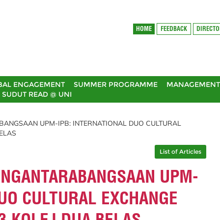
HOME
FEEDBACK
DIRECT
BAL ENGAGEMENT
SUMMER PROGRAMME
MANAGEMENT 
SUDUT READ @ UNI
BANGSAAN UPM-IPB: INTERNATIONAL DUO CULTURAL
BELAS
List of Articles
ENGANTARABANGSAAN UPM-
DUO CULTURAL EXCHANGE
3 KOLEJ DUA BELAS