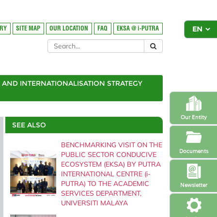
ORY
SITE MAP
OUR LOCATION
FAQ
EKSA @ i-PUTRA
AND INTERNATIONALISATION STRATEGY
Our Entity
SEE ALSO
BENCHMARKING VISIT ON THE
Documents
PUBLIC SECTOR CONDUCIVE
ECOSYSTEM (EKSA) BY PUTRA
INTERNATIONAL CENTRE (i-
PUTRA) TO THE ACADEMIC
Newsletter
SERVICES DEPARTMENT,
UNIVERSITI MALAYA