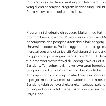
Putra Malaysia berfikiran matang dan lebih terbuka
yang dijana sepanjang program berlangsung. Hal ini 
Putra Malaysia sebagai gedung ilmu.
Program ini diketuai oleh saudara Muhammad Fakhr
program bersama-sama 11 mahasiswa yang lain. Ma
penempatan dan pengangkutan dari pihak penganjur d
Universiti Indonesia. Pada minggu pertama progr
merasai suasana di Universiti Padjajaran di Bandu
hingga enam jam dengan menaiki bas dari IPB, Univer
turut merasai aktiviti fizikal di Ladang Koko di Garu
Bandung. Tambahan lagi, mahasiswa turut berpelu
pemprosesan kopi di Kopi Tanjung dan Kopi Palasari 
Kehidupan dan cara hidup sekitar kawasan bandar di
dipelajari mahasiswa melalui lawatan ke Karthikasari
Bandung telah berjaya dilaksanakan sebagai pele
pulang ke Bogor untuk meneruskan lawatan serta akt
Raya Bogor.