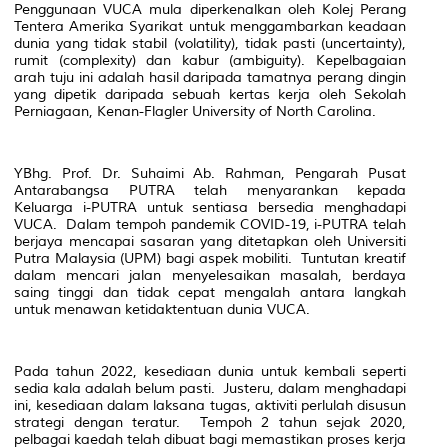
Penggunaan VUCA mula diperkenalkan oleh Kolej Perang
Tentera Amerika Syarikat untuk menggambarkan keadaan
dunia yang tidak stabil (volatility), tidak pasti (uncertainty),
rumit (complexity) dan kabur (ambiguity). Kepelbagaian
arah tuju ini adalah hasil daripada tamatnya perang dingin
yang dipetik daripada sebuah kertas kerja oleh Sekolah
Perniagaan, Kenan-Flagler University of North Carolina.
YBhg. Prof. Dr. Suhaimi Ab. Rahman, Pengarah Pusat
Antarabangsa PUTRA telah menyarankan kepada
Keluarga i-PUTRA untuk sentiasa bersedia menghadapi
VUCA. Dalam tempoh pandemik COVID-19, i-PUTRA telah
berjaya mencapai sasaran yang ditetapkan oleh Universiti
Putra Malaysia (UPM) bagi aspek mobiliti. Tuntutan kreatif
dalam mencari jalan menyelesaikan masalah, berdaya
saing tinggi dan tidak cepat mengalah antara langkah
untuk menawan ketidaktentuan dunia VUCA.
Pada tahun 2022, kesediaan dunia untuk kembali seperti
sedia kala adalah belum pasti. Justeru, dalam menghadapi
ini, kesediaan dalam laksana tugas, aktiviti perlulah disusun
strategi dengan teratur. Tempoh 2 tahun sejak 2020,
pelbagai kaedah telah dibuat bagi memastikan proses kerja