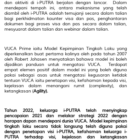
dan aktiviti di i-PUTRA berjalan dengan lancar. Dalam
mendepani tempoh ini, antara mekanisme yang telah
diambil oleh i-PUTRA adalah temujanji secara dalam talian
bagi perkhidmatan kaunter visa dan pas, penghantaran
dokumen bagi proses visa dan pas secara dalam talian,
mesyuarat dalam talian dan webinar dalam talian.
VUCA Prime iaitu Model Kepimpinan Tingkah Laku yang
diperkenalkan buat pertama kalinya oleh pada tahun 2007
oleh Robert Johasen menyatakan bahawa model ini boleh
dijadikan panduan untuk mengatasi VUCA. Terdapat
empat elemen positif dalam model ini yang boleh diguna
pakai sebagai asas untuk mengatasi kegusaran ketidak
tentuan VUCA iaitu penetapan visi, kefahaman kepada visi,
kejelasan dalam menangani rumit
(complexity)
, dan
ketangkasan
(
Agility)
.
Tahun 2022, keluarga i-PUTRA telah menyingkap
pencapaian 2021 dan melakar strategi 2022 dengan
harapan dapan mendepani dunia VUCA. Model kepimpinan
tingkah laku secara tidak langsung telah diguna pakai
dengan penetapan visi i-PUTRA, kefahaman keluarga i-
PUTRA terhadap visi, kejelasan dan ketangkasan