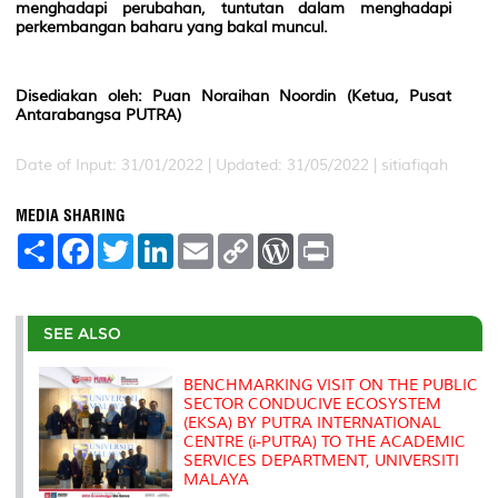
menghadapi perubahan, tuntutan dalam menghadapi
perkembangan baharu yang bakal muncul.
Disediakan oleh: Puan Noraihan Noordin (Ketua, Pusat
Antarabangsa PUTRA)
Date of Input: 31/01/2022 | Updated: 31/05/2022 | sitiafiqah
MEDIA SHARING
S
F
T
L
E
C
W
P
h
a
w
i
m
o
o
r
a
c
i
n
a
p
r
i
r
e
t
k
i
y
d
n
e
b
t
e
l
L
P
t
o
e
d
i
r
SEE ALSO
o
r
I
n
e
k
n
k
s
s
BENCHMARKING VISIT ON THE PUBLIC
SECTOR CONDUCIVE ECOSYSTEM
(EKSA) BY PUTRA INTERNATIONAL
CENTRE (i-PUTRA) TO THE ACADEMIC
SERVICES DEPARTMENT, UNIVERSITI
MALAYA