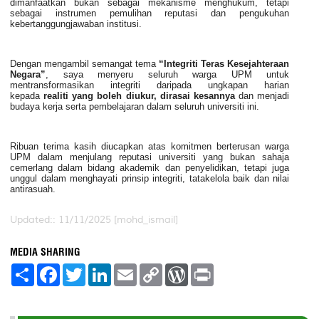
dimanfaatkan bukan sebagai mekanisme menghukum, tetapi
sebagai instrumen pemulihan reputasi dan pengukuhan
kebertanggungjawaban institusi.
Dengan mengambil semangat tema
“
Integriti
Teras Kesejahteraan
Negara”
, saya menyeru seluruh warga UPM untuk
mentransformasikan
integriti
daripada ungkapan harian
kepada
realiti yang boleh diukur, dirasai kesannya
dan menjadi
budaya kerja serta pembelajaran dalam seluruh universiti ini.
Ribuan terima kasih diucapkan atas komitmen berterusan warga
UPM dalam menjulang reputasi universiti yang bukan sahaja
cemerlang dalam bidang akademik dan penyelidikan, tetapi juga
unggul dalam menghayati prinsip
integriti
, tatakelola baik dan nilai
antirasuah.
Updated:: 11/11/2025 [mohd_ismail]
MEDIA SHARING
S
F
T
L
E
C
W
P
h
a
w
i
m
o
o
r
a
c
i
n
a
p
r
i
r
e
t
k
i
y
d
n
e
b
t
e
l
L
P
t