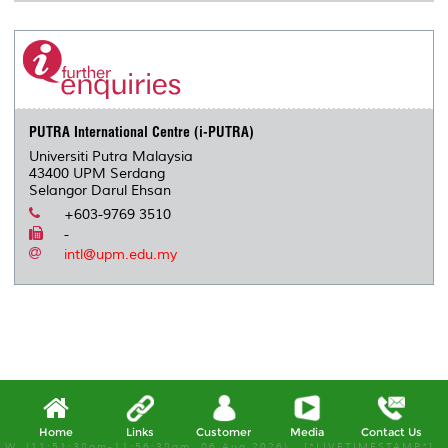
PUTRA International Centre (i-PUTRA)
Universiti Putra Malaysia
43400 UPM Serdang
Selangor Darul Ehsan
+603-9769 3510
-
intl@upm.edu.my
Home
Links
Customer
Media
Contact Us
W, (11:51:38am-11:56:38am, 06 Aug 2026) [*LIVETIMESTAMP*]