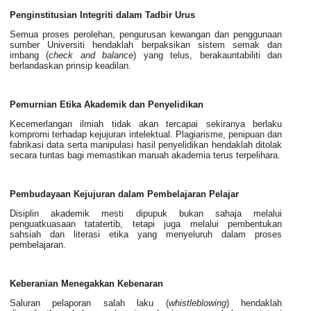
Penginstitusian
Integriti
dalam Tadbir Urus
Semua proses perolehan, pengurusan kewangan dan penggunaan
sumber Universiti hendaklah berpaksikan sistem semak dan
imbang (
check and balance
) yang telus, berakauntabiliti dan
berlandaskan prinsip keadilan.
Pemurnian Etika Akademik dan Penyelidikan
Kecemerlangan ilmiah tidak akan tercapai sekiranya berlaku
kompromi terhadap kejujuran intelektual. Plagiarisme, penipuan dan
fabrikasi data serta manipulasi hasil penyelidikan hendaklah ditolak
secara tuntas bagi memastikan maruah akademia terus terpelihara.
Pembudayaan Kejujuran dalam Pembelajaran Pelajar
Disiplin akademik mesti dipupuk bukan sahaja melalui
penguatkuasaan tatatertib, tetapi juga melalui pembentukan
sahsiah dan literasi etika yang menyeluruh dalam proses
pembelajaran.
Keberanian Menegakkan Kebenaran
Saluran pelaporan salah laku (
whistleblowing
) hendaklah