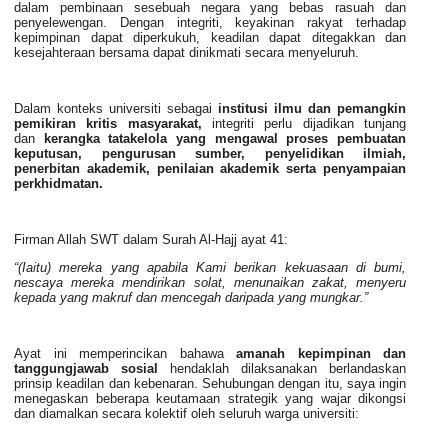
dalam pembinaan sesebuah negara yang bebas rasuah dan
penyelewengan. Dengan
integriti
, keyakinan rakyat terhadap
kepimpinan dapat diperkukuh, keadilan dapat ditegakkan dan
kesejahteraan bersama dapat dinikmati secara menyeluruh.
Dalam konteks universiti sebagai
institusi ilmu dan pemangkin
pemikiran kritis masyarakat
,
integriti
perlu dijadikan tunjang
dan
kerangka tatakelola yang mengawal proses pembuatan
keputusan, pengurusan sumber, penyelidikan ilmiah,
penerbitan akademik, penilaian akademik serta penyampaian
perkhidmatan.
Firman Allah SWT dalam Surah Al-Hajj ayat 41:
“(Iaitu) mereka yang apabila Kami berikan kekuasaan di bumi,
nescaya mereka mendirikan solat, menunaikan zakat, menyeru
kepada yang makruf dan mencegah daripada yang mungkar.”
Ayat ini memperincikan bahawa
amanah kepimpinan dan
tanggungjawab sosial
hendaklah dilaksanakan berlandaskan
prinsip keadilan dan kebenaran. Sehubungan dengan itu, saya ingin
menegaskan beberapa keutamaan strategik yang wajar dikongsi
dan diamalkan secara kolektif oleh seluruh warga universiti: