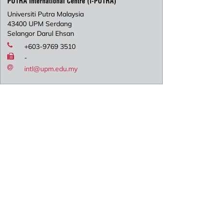
PUTRA International Centre (i-PUTRA)
Universiti Putra Malaysia
43400 UPM Serdang
Selangor Darul Ehsan
+603-9769 3510
-
intl@upm.edu.my