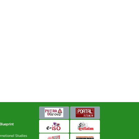
Blueprint
rnational Studies