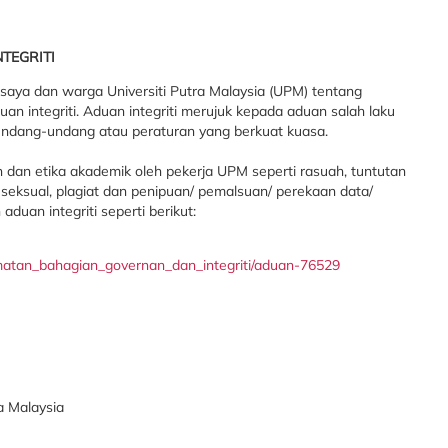
NTEGRITI
 saya dan warga Universiti Putra Malaysia (UPM) tentang
 integriti. Aduan integriti merujuk kepada aduan salah laku
undang-undang atau peraturan yang berkuat kuasa.
 dan etika akademik oleh pekerja UPM seperti rasuah, tuntutan
seksual, plagiat dan penipuan/ pemalsuan/ perekaan data/
duan integriti seperti berikut:
dmatan_bahagian_governan_dan_integriti/aduan-76529
a Malaysia