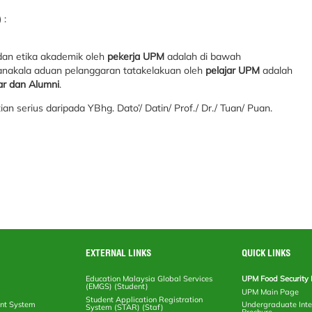
 :
dan etika akademik oleh
pekerja UPM
adalah di bawah
anakala aduan pelanggaran tatakelakuan oleh
pelajar UPM
adalah
ar dan Alumni
.
 serius daripada YBhg. Dato’/ Datin/ Prof./ Dr./ Tuan/ Puan.
EXTERNAL LINKS
QUICK LINKS
Education Malaysia Global Services
UPM Food Security 
(EMGS) (Student)
UPM Main Page
Student Application Registration
nt System
Undergraduate Inte
System (STAR) (Staf)