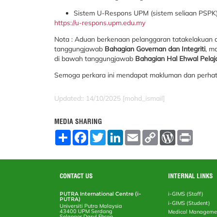
Sistem U-Respons UPM (sistem seliaan PSPK)
https://u-respons.upm.edu.my
Nota : Aduan berkenaan pelanggaran tatakelakuan 
tanggungjawab
Bahagian Governan dan Integriti
, m
di bawah tanggungjawab
Bahagian Hal Ehwal Pelaj
Semoga perkara ini mendapat makluman dan perhatian
Updated:: 14/10/2025 [mohd_ismail]
MEDIA SHARING
S
F
T
L
E
C
W
P
h
a
w
i
m
o
o
r
a
c
i
n
a
p
r
i
r
e
t
k
i
y
d
n
e
b
t
e
l
L
P
t
o
e
d
i
r
CONTACT US
INTERNAL LINKS
o
r
I
n
e
k
n
k
s
PUTRA International Centre (i-
i-GIMS (Staff)
s
PUTRA)
i-GIMS (Student)
Universiti Putra Malaysia
43400 UPM Serdang
Medical Manageme
Selangor Darul Ehsan