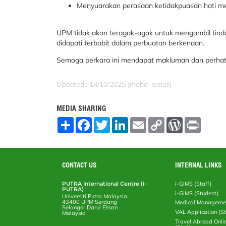
Menyuarakan perasaan ketidakpuasan hati me
UPM tidak akan teragak-agak untuk mengambil tinda
didapati terbabit dalam perbuatan berkenaan.
Semoga perkara ini mendapat makluman dan perhatian
Updated:: 14/10/2025 [mohd_ismail]
MEDIA SHARING
S
F
T
L
E
C
W
P
h
a
w
i
m
o
o
r
a
c
i
n
a
p
r
i
r
e
t
k
i
y
d
n
e
b
t
e
l
L
P
t
o
e
d
i
r
CONTACT US
INTERNAL LINKS
o
r
I
n
e
k
n
k
s
PUTRA International Centre (i-
i-GIMS (Staff)
s
PUTRA)
i-GIMS (Student)
Universiti Putra Malaysia
43400 UPM Serdang
Medical Manageme
Selangor Darul Ehsan
VAL Application (S
Malaysia
Travel Abroad Onli