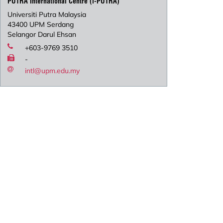
PUTRA International Centre (i-PUTRA)
Universiti Putra Malaysia
43400 UPM Serdang
Selangor Darul Ehsan
+603-9769 3510
-
intl@upm.edu.my