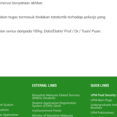
nerusi kenyataan akhbar.
kan tegas termasuk tindakan tatatertib terhadap pekerja yang
 serius daripada YBhg. Dato’/Datin/ Prof./ Dr./ Tuan/ Puan.
EXTERNAL LINKS
QUICK LINKS
Education Malaysia Global Services
UPM Food Security 
(EMGS) (Student)
UPM Main Page
Student Application Registration
nt System
Undergraduate Inte
System (STAR) (Staf)
Brochure
tudent)
myGovernment Portal
UPM Publications
ne Application
Ministry of Education Malaysia