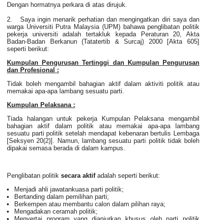
Dengan hormatnya perkara di atas dirujuk.
2. Saya ingin menarik perhatian dan mengingatkan diri saya dan
warga Universiti Putra Malaysia (UPM) bahawa penglibatan politik
pekerja universiti adalah tertakluk kepada Peraturan 20, Akta
Badan-Badan Berkanun (Tatatertib & Surcaj) 2000 [Akta 605]
seperti berikut:
Kumpulan Pengurusan Tertinggi dan Kumpulan Pengurusan
dan Profesional :
Tidak boleh mengambil bahagian aktif dalam aktiviti politik atau
memakai apa-apa lambang sesuatu parti.
Kumpulan Pelaksana :
Tiada halangan untuk pekerja Kumpulan Pelaksana mengambil
bahagian aktif dalam politik atau memakai apa-apa lambang
sesuatu parti politik setelah mendapat kebenaran bertulis Lembaga
[Seksyen 20(2)]. Namun, lambang sesuatu parti politik tidak boleh
dipakai semasa berada di dalam kampus.
Penglibatan politik
secara aktif
adalah seperti berikut:
Menjadi ahli jawatankuasa parti politik;
Bertanding dalam pemilihan parti;
Berkempen atau membantu calon dalam pilihan raya;
Mengadakan ceramah politik;
Menyertai program yang dianjurkan khusus oleh parti politik