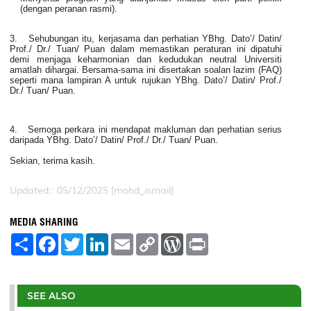
(dengan peranan rasmi).
3. Sehubungan itu, kerjasama dan perhatian YBhg. Dato’/ Datin/
Prof./ Dr./ Tuan/ Puan dalam memastikan peraturan ini dipatuhi
demi menjaga keharmonian dan kedudukan neutral Universiti
amatlah dihargai. Bersama-sama ini disertakan soalan lazim (FAQ)
seperti mana lampiran A untuk rujukan YBhg. Dato’/ Datin/ Prof./
Dr./ Tuan/ Puan.
4. Semoga perkara ini mendapat makluman dan perhatian serius
daripada YBhg. Dato’/ Datin/ Prof./ Dr./ Tuan/ Puan.
Sekian, terima kasih.
Updated:: 05/12/2025 [mohd_ismail]
MEDIA SHARING
S
F
T
L
E
C
W
P
h
a
w
i
m
o
o
r
a
c
i
n
a
p
r
i
r
e
t
k
i
y
d
n
e
b
t
e
l
L
P
t
o
e
d
i
r
SEE ALSO
o
r
I
n
e